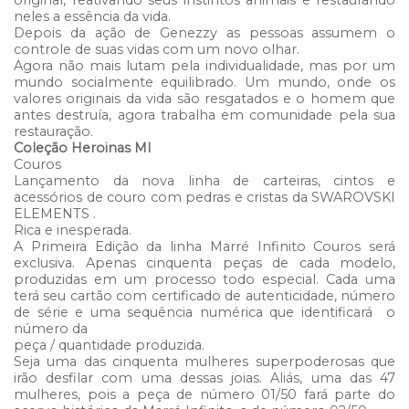
original, reativando seus instintos animais e restaurando
neles a essência da vida.
Depois da ação de Genezzy as pessoas assumem o
controle de suas vidas com um novo olhar.
Agora não mais lutam pela individualidade, mas por um
mundo socialmente equilibrado. Um mundo, onde os
valores originais da vida são resgatados e o homem que
antes destruía, agora trabalha em comunidade pela sua
restauração.
Coleção Heroinas MI
Couros
Lançamento da nova linha de carteiras, cintos e
acessórios de couro com pedras e cristas da SWAROVSKI
ELEMENTS .
Rica e inesperada.
A Primeira Edição da linha Marré Infinito Couros será
exclusiva. Apenas cinquenta peças de cada modelo,
produzidas em um processo todo especial. Cada uma
terá seu cartão com certificado de autenticidade, número
de série e uma sequência numérica que identificará o
número da
peça / quantidade produzida.
Seja uma das cinquenta mulheres superpoderosas que
irão desfilar com uma dessas joias. Aliás, uma das 47
mulheres, pois a peça de número 01/50 fará parte do