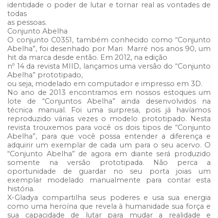
identidade o poder de lutar e tornar real as vontades de
todas
as pessoas.
Conjunto Abelha
O conjunto C0351, também conhecido como “Conjunto
Abelha”, foi desenhado por Mari Marré nos anos 90, um
hit da marca desde então. Em 2012, na edição
nº 14 da revista MIID, lançamos uma versão do “Conjunto
Abelha” prototipado,
ou seja, modelado em computador e impresso em 3D.
No ano de 2013 encontramos em nossos estoques um
lote de “Conjuntos Abelha” ainda desenvolvidos na
técnica manual. Foi uma surpresa, pois já havíamos
reproduzido várias vezes o modelo prototipado. Nesta
revista trouxemos para você os dois tipos de “Conjunto
Abelha”, para que você possa entender a diferença e
adquirir um exemplar de cada um para o seu acervo. O
“Conjunto Abelha” de agora em diante será produzido
somente na versão prototipada. Não perca a
oportunidade de guardar no seu porta joias um
exemplar modelado manualmente para contar esta
história.
X-Gladya compartilha seus poderes e usa sua energia
como uma heroína que revela à humanidade sua força e
sua capacidade de lutar para mudar a realidade e