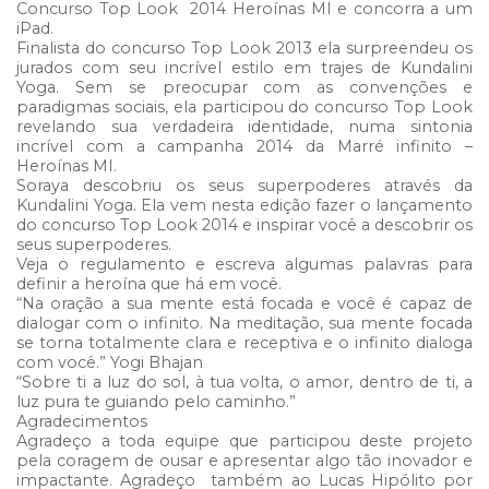
Concurso Top Look 2014 Heroínas MI e concorra a um
iPad.
Finalista do concurso Top Look 2013 ela surpreendeu os
jurados com seu incrível estilo em trajes de Kundalini
Yoga. Sem se preocupar com as convenções e
paradigmas sociais, ela participou do concurso Top Look
revelando sua verdadeira identidade, numa sintonia
incrível com a campanha 2014 da Marré infinito –
Heroínas MI.
Soraya descobriu os seus superpoderes através da
Kundalini Yoga. Ela vem nesta edição fazer o lançamento
do concurso Top Look 2014 e inspirar você a descobrir os
seus superpoderes.
Veja o regulamento e escreva algumas palavras para
definir a heroína que há em você.
“Na oração a sua mente está focada e você é capaz de
dialogar com o infinito. Na meditação, sua mente focada
se torna totalmente clara e receptiva e o infinito dialoga
com você.” Yogi Bhajan
“Sobre ti a luz do sol, à tua volta, o amor, dentro de ti, a
luz pura te guiando pelo caminho.”
Agradecimentos
Agradeço a toda equipe que participou deste projeto
pela coragem de ousar e apresentar algo tão inovador e
impactante. Agradeço também ao Lucas Hipólito por