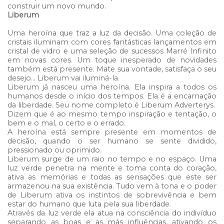
construir um novo mundo.
Liberum
Uma heroína que traz a luz da decisão. Uma coleção de
cristais iluminam com cores fantásticas lançamentos em
cristal de vidro e uma seleção de sucessos Marré Infinito
em novas cores. Um toque inesperado de novidades
também está presente. Mate sua vontade, satisfaça o seu
desejo… Liberum vai iluminá-la.
Liberum já nasceu uma heroína. Ela inspira a todos os
humanos desde o início dos tempos. Ela é a encarnação
da liberdade. Seu nome completo é Liberum Adverterys.
Dizem que é ao mesmo tempo inspiração e tentação, o
bem e o mal, o certo e o errado.
A heroína está sempre presente em momentos de
decisão, quando o ser humano se sente dividido,
pressionado ou oprimido.
Liberum surge de um raio no tempo e no espaço. Uma
luz verde penetra na mente e toma conta do coração,
ativa as memórias e todas as sensações que este ser
armazenou na sua existência. Tudo vem à tona e o poder
de Liberum ativa os instintos de sobrevivência e bem
estar do humano que luta pela sua liberdade.
Através da luz verde ela atua na consciência do indivíduo
separando as boas e as más influências, ativando os