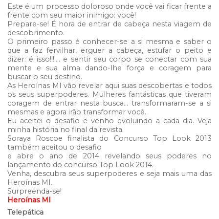
Este é um processo doloroso onde você vai ficar frente a
frente com seu maior inimigo: você!
Prepare-se! É hora de entrar de cabeça nesta viagem de
descobrimento.
O primeiro passo é conhecer-se a si mesma e saber o
que a faz fervilhar, erguer a cabeça, estufar o peito e
dizer: é isso!!!…. e sentir seu corpo se conectar com sua
mente e sua alma dando-lhe força e coragem para
buscar o seu destino.
As Heroínas MI vão revelar aqui suas descobertas e todos
os seus superpoderes. Mulheres fantásticas que tiveram
coragem de entrar nesta busca… transformaram-se a si
mesmas e agora irão transformar você.
Eu aceitei o desafio e venho evoluindo a cada dia. Veja
minha história no final da revista.
Soraya Roscoe finalista do Concurso Top Look 2013
também aceitou o desafio
e abre o ano de 2014 revelando seus poderes no
lançamento do concurso Top Look 2014.
Venha, descubra seus superpoderes e seja mais uma das
Heroínas MI.
Surpreenda-se!
Heroínas MI
Telepática