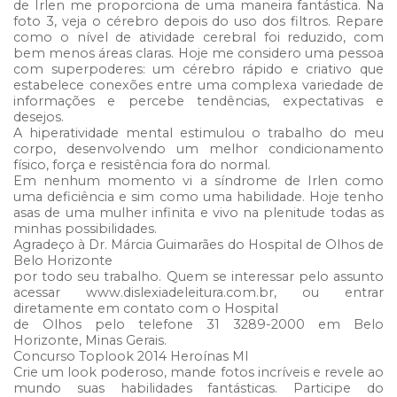
de Irlen me proporciona de uma maneira fantástica. Na
foto 3, veja o cérebro depois do uso dos filtros. Repare
como o nível de atividade cerebral foi reduzido, com
bem menos áreas claras. Hoje me considero uma pessoa
com superpoderes: um cérebro rápido e criativo que
estabelece conexões entre uma complexa variedade de
informações e percebe tendências, expectativas e
desejos.
A hiperatividade mental estimulou o trabalho do meu
corpo, desenvolvendo um melhor condicionamento
físico, força e resistência fora do normal.
Em nenhum momento vi a síndrome de Irlen como
uma deficiência e sim como uma habilidade. Hoje tenho
asas de uma mulher infinita e vivo na plenitude todas as
minhas possibilidades.
Agradeço à Dr. Márcia Guimarães do Hospital de Olhos de
Belo Horizonte
por todo seu trabalho. Quem se interessar pelo assunto
acessar www.dislexiadeleitura.com.br, ou entrar
diretamente em contato com o Hospital
de Olhos pelo telefone 31 3289-2000 em Belo
Horizonte, Minas Gerais.
Concurso Toplook 2014 Heroínas MI
Crie um look poderoso, mande fotos incríveis e revele ao
mundo suas habilidades fantásticas. Participe do