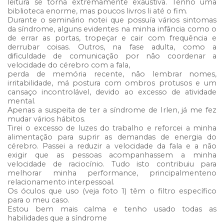
leitura se torna extremamente exaustiva. Tenho uma
biblioteca enorme, mas poucos livros li até o fim.
Durante o seminário notei que possuía vários sintomas
da síndrome, alguns evidentes na minha infância como o
de errar as portas, tropeçar e cair com frequência e
derrubar coisas. Outros, na fase adulta, como a
dificuldade de comunicação por não coordenar a
velocidade do cérebro com a fala,
perda de memória recente, não lembrar nomes,
irritabilidade, má postura com ombros protusos e um
cansaço incontrolável, devido ao excesso de atividade
mental.
Apenas a suspeita de ter a síndrome de Irlen, já me fez
mudar vários hábitos.
Tirei o excesso de luzes do trabalho e reforcei a minha
alimentação para suprir as demandas de energia do
cérebro. Passei a reduzir a velocidade da fala e a não
exigir que as pessoas acompanhassem a minha
velocidade de raciocínio. Tudo isto contribuiu para
melhorar minha performance, principalmenteno
relacionamento interpessoal.
Os óculos que uso (veja foto 1) têm o filtro específico
para o meu caso.
Estou bem mais calma e tenho usado todas as
habilidades que a síndrome