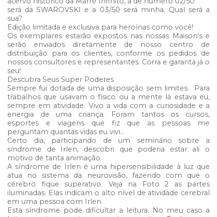
acervo histórico da Marré Infinito, a de número 02/50
será da SWAROVSKI e a 03/50 será minha. Qual será a
sua?
Edição limitada e exclusiva para heroínas como você!
Os exemplares estarão expostos nas nossas Maison’s e
serão enviados diretamente de nosso centro de
distribuição para os clientes, conforme os pedidos de
nossos consultores e representantes. Corra e garanta já o
seu!
Descubra Seus Super Poderes
Sempre fui dotada de uma disposição sem limites. Para
trabalhos que usavam o físico ou a mente lá estava eu,
sempre em atividade. Vivo a vida com a curiosidade e a
energia de uma criança. Foram tantos os cursos,
esportes e viagens que fiz que as pessoas me
perguntam quantas vidas eu vivi…
Certo dia, participando de um seminário sobre a
síndrome de Irlen, descobri que poderia estar ali o
motivo de tanta animação.
A síndrome de Irlen é uma hipersensibilidade à luz que
atua no sistema da neurovisão, fazendo com que o
cérebro fique superativo. Veja na Foto 2 as partes
iluminadas. Elas indicam o alto nível de atividade cerebral
em uma pessoa com Irlen.
Esta síndrome pode dificultar a leitura. No meu caso a