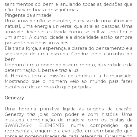
sentimentos do bem e anulando todas as decisões que
não trariam boas consequências.
Pingente da amizade
Uma amizade não se escolhe, ela nasce de uma afinidade
natural, uma energia universal que atrai as pessoas. Uma
amizade deve ser cultivada como se cultiva uma flor e
um amor. A cumplicidade e a sinceridade estão sempre
presente nas boas amizades.
Ela traz a força, a esperança, a clareza do pensamento e a
segurança de uma escolha. Conduz pelo caminho do
bem.
Liberum tem o poder do discernimento, da verdade e da
determinação. Liberta e traz a luz!
A Heroína tem a missão de conduzir a humanidade.
Mostrando que o homem veio ao mundo para fazer
escolhas e deixar mais do que pegadas.
Genezzy
Uma heroína primitiva ligada às origens da criação.
Genezzy traz joias com poder e com história. Uma
inusitada combinação de madeira com os cristais da
SWAROVSKI ELEMENTS numa composição que
representa a origem e a evolução, em combinação que
soma as potencialidades de cada referência. O vermelho