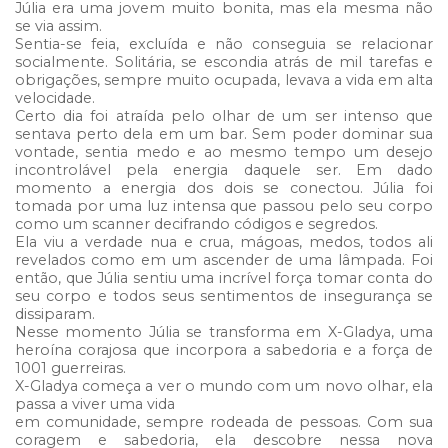
Júlia era uma jovem muito bonita, mas ela mesma não
se via assim.
Sentia-se feia, excluída e não conseguia se relacionar
socialmente. Solitária, se escondia atrás de mil tarefas e
obrigações, sempre muito ocupada, levava a vida em alta
velocidade.
Certo dia foi atraída pelo olhar de um ser intenso que
sentava perto dela em um bar. Sem poder dominar sua
vontade, sentia medo e ao mesmo tempo um desejo
incontrolável pela energia daquele ser. Em dado
momento a energia dos dois se conectou. Júlia foi
tomada por uma luz intensa que passou pelo seu corpo
como um scanner decifrando códigos e segredos.
Ela viu a verdade nua e crua, mágoas, medos, todos ali
revelados como em um ascender de uma lâmpada. Foi
então, que Júlia sentiu uma incrível força tomar conta do
seu corpo e todos seus sentimentos de insegurança se
dissiparam.
Nesse momento Júlia se transforma em X-Gladya, uma
heroína corajosa que incorpora a sabedoria e a força de
1001 guerreiras.
X-Gladya começa a ver o mundo com um novo olhar, ela
passa a viver uma vida
em comunidade, sempre rodeada de pessoas. Com sua
coragem e sabedoria, ela descobre nessa nova