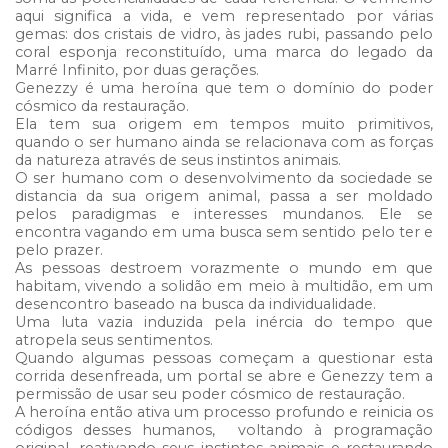
aqui significa a vida, e vem representado por várias
gemas: dos cristais de vidro, às jades rubi, passando pelo
coral esponja reconstituído, uma marca do legado da
Marré Infinito, por duas gerações.
Genezzy é uma heroína que tem o domínio do poder
cósmico da restauração.
Ela tem sua origem em tempos muito primitivos,
quando o ser humano ainda se relacionava com as forças
da natureza através de seus instintos animais.
O ser humano com o desenvolvimento da sociedade se
distancia da sua origem animal, passa a ser moldado
pelos paradigmas e interesses mundanos. Ele se
encontra vagando em uma busca sem sentido pelo ter e
pelo prazer.
As pessoas destroem vorazmente o mundo em que
habitam, vivendo a solidão em meio à multidão, em um
desencontro baseado na busca da individualidade.
Uma luta vazia induzida pela inércia do tempo que
atropela seus sentimentos.
Quando algumas pessoas começam a questionar esta
corrida desenfreada, um portal se abre e Genezzy tem a
permissão de usar seu poder cósmico de restauração.
A heroína então ativa um processo profundo e reinicia os
códigos desses humanos, voltando à programação