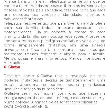
Ana se transforma em: Telepática, uma heroína que se
conecta na mente das pessoas e liberta os indivíduos das
prisões impostas pela sociedade, fazendo com que cada
um descubra sua verdadeira identidade, talentos e
habilidades fantásticas.
Telepática resolve então que para viver uma vida plena
com sua família todos precisam descobrir suas
potencialidades. Ela se conecta à mente de cada
membro da família, sem poupar revelações. A ordem é
libertar a todos dos paradigmas sociais e viver a vida de
forma simplesmente fantástica, em uma sinergia
universal com foco no bem comum e nas coisas que
realmente traziam felicidade e alegria para a família.
Menos coisas e mais momentos. Menos intenções e
mais ações.
X- Gladya
Descubra como X-Gladya teve a revelação de seus
poderes mutantes e decidiu se transformar em uma
heroína, abandonar seus sonhos pessoais para dedicar
uma vida a serviço da humanidade.
X-Gladya vem nos inspirar com joias que trazem a
energia das pérolas, da pedra pêssego e do cristal cherry.
Numa coleção iluminada pelos sofisticados cristais da
SWAROVSKI ELEMENTS.