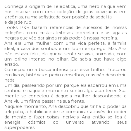
Conheça a origem de Telepática, uma heroína que vem
nos inspirar com uma coleção de joias cravejadas em
zircônias, numa sofisticada composição da sodalita
e da jade rubi.
Looks P&B trazem referências de sucessos de nossas
coleções, com cristais leitosos, porcelana e as ágatas
negras que vão dar ainda mais poder à nossa heroína.
Ana era uma mulher com uma vida perfeita, a família
ideal, a casa dos sonhos e um bom emprego. Mas Ana
não estava feliz, ela queria sentir-se viva, animada, com
um brilho intenso no olhar. Ela sabia que havia algo
errado.
Começou uma busca intensa por esse brilho. Procurou
em livros, histórias e pediu conselhos, mas não descobriu
nada.
Um dia, passeando por um parque ela esbarrou em uma
senhora e naquele momento sentiu algo acontecer. Sua
mente se conectou à daquela mulher desconhecida e
Ana viu um filme passar na sua frente.
Naquele momento, Ana descobriu que tinha o poder da
telepatia, a habilidade de se comunicar através do poder
da mente e fazer coisas incríveis. Ana então se liga à
energia cósmica do universo ativando seus
superpoderes.