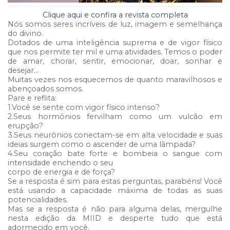
Clique aqui e confira a revista completa
Nós somos seres incríveis de luz, imagem e semelhança
do divino.
Dotados de uma inteligência suprema e de vigor físico
que nos permite ter mil e uma atividades. Temos o poder
de amar, chorar, sentir, emocionar, doar, sonhar e
desejar…
Muitas vezes nos esquecemos de quanto maravilhosos e
abençoados somos.
Pare e reflita:
1.Você se sente com vigor físico intenso?
2.Seus hormônios fervilham como um vulcão em
erupção?
3.Seus neurônios conectam-se em alta velocidade e suas
ideias surgem como o ascender de uma lâmpada?
4.Seu coração bate forte e bombeia o sangue com
intensidade enchendo o seu
corpo de energia e de força?
Se a resposta é sim para estas perguntas, parabéns! Você
está usando a capacidade máxima de todas as suas
potencialidades.
Mas se a resposta é não para alguma delas, mergulhe
nesta edição da MIID e desperte tudo que está
adormecido em você.