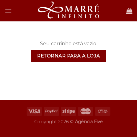
Skip
to
content
Seu carrinho está vazio.
RETORNAR PARA A LOJA
Copyright 2026 ©
Agência Five