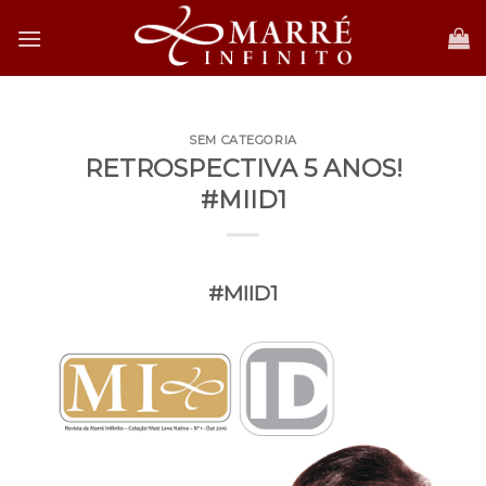
Skip
to
content
SEM CATEGORIA
RETROSPECTIVA 5 ANOS!
#MIID1
#MIID1