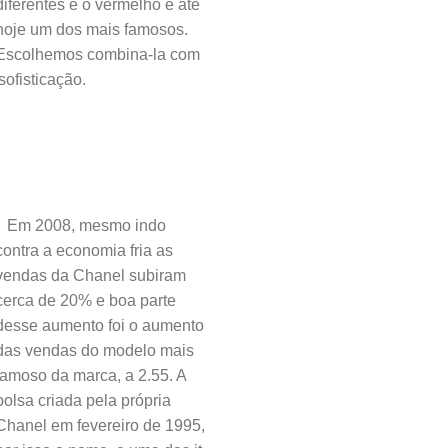
diferentes e o vermelho é até
hoje um dos mais famosos.
Escolhemos combina-la com
ofisticação.
Em 2008, mesmo indo
contra a economia fria as
vendas da Chanel subiram
cerca de 20% e boa parte
desse aumento foi o aumento
das vendas do modelo mais
famoso da marca, a 2.55. A
bolsa criada pela própria
Chanel em fevereiro de 1995,