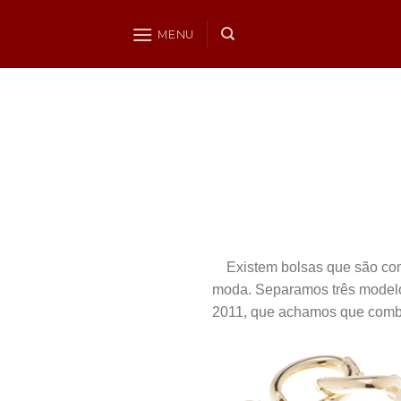
Skip
to
MENU
content
.
Existem bolsas que são como 
moda. Separamos três modelo
2011, que achamos que comb
.