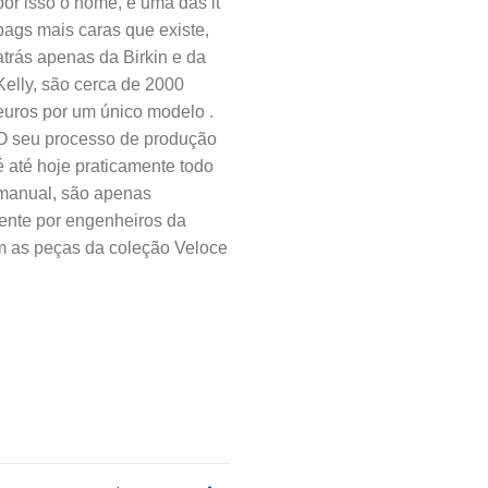
por isso o nome, e uma das it
bags mais caras que existe,
atrás apenas da Birkin e da
Kelly, são cerca de 2000
euros por um
único
modelo .
O seu processo de produção
é até hoje praticamente todo
manual, são apenas
ente por engenheiros da
m as peças da coleção Veloce