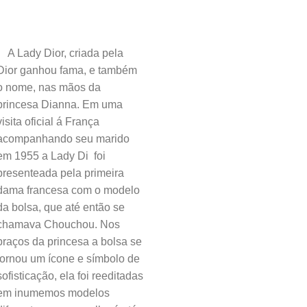
A Lady Dior, criada pela
Dior ganhou fama, e também
o nome, nas mãos da
princesa Dianna. Em uma
visita oficial á França
acompanhando seu marido
em 1955 a Lady Di foi
presenteada pela primeira
dama francesa com o modelo
da bolsa, que até então se
chamava Chouchou. Nos
braços da princesa a bolsa se
tornou um ícone e símbolo de
sofisticação, ela foi reeditadas
em inumemos modelos