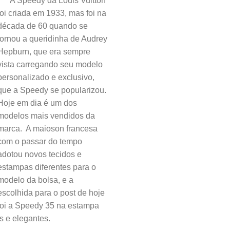
A Speedy da Louis Vuitton
foi criada em 1933, mas foi na
década de 60 quando se
tornou a queridinha de Audrey
Hepburn, que era sempre
vista carregando seu modelo
personalizado e exclusivo,
que a Speedy se popularizou.
Hoje em dia é um dos
modelos mais vendidos da
marca. A maioson francesa
com o passar do tempo
adotou novos tecidos e
estampas diferentes para o
modelo da bolsa, e a
escolhida para o post de hoje
foi a Speedy 35 na estampa
s e elegantes.