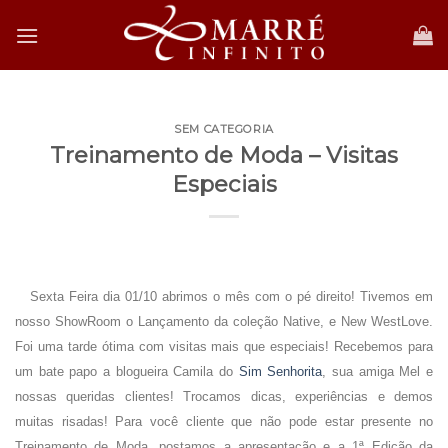
Skip
to
content
SEM CATEGORIA
Treinamento de Moda – Visitas
Especiais
.
Sexta Feira dia 01/10 abrimos o mês com o pé direito! Tivemos em
nosso ShowRoom o Lançamento da coleção Native, e New WestLove.
Foi uma tarde ótima com visitas mais que especiais! Recebemos para
um bate papo a blogueira Camila do
Sim Senhorita
, sua amiga Mel e
nossas queridas clientes! Trocamos dicas, experiências e demos
muitas risadas! Para você cliente que não pode estar presente no
Treinamento de Moda, postamos a apresentação e a 1ª Edição da