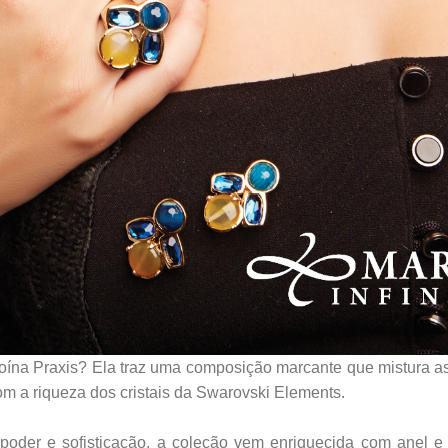
oína Praxis? Ela traz uma composição marcante que mistura as
om a riqueza dos cristais da Swarovski Elements.
poder e sofisticação, a coleção vem enriquecida com anel e