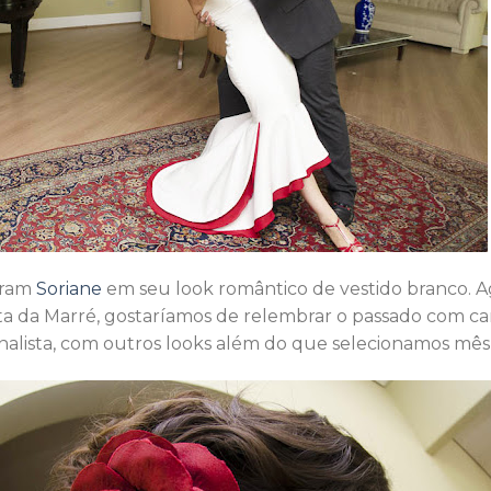
eram
Soriane
em seu look romântico de vestido branco. A
a da Marré, gostaríamos de relembrar o passado com car
inalista, com outros looks além do que selecionamos mês