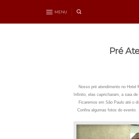
Skip
to
MENU
content
Pré At
.
Nosso pré atendimento no Hotel Ma
Infinito, elas capricharam, a saia d
Ficaremos em São Paulo até o dia 
Confira algumas fotos do evento.