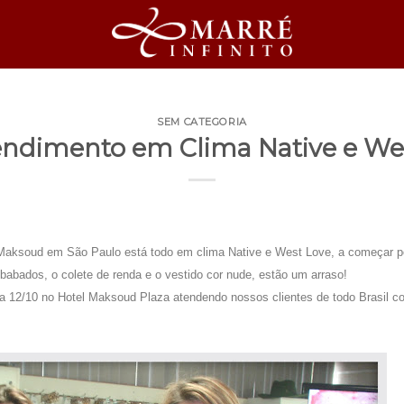
SEM CATEGORIA
endimento em Clima Native e We
ksoud em São Paulo está todo em clima Native e West Love, a começar pe
e babados, o colete de renda e o vestido cor nude, estão um arraso!
12/10 no Hotel Maksoud Plaza atendendo nossos clientes de todo Brasil co