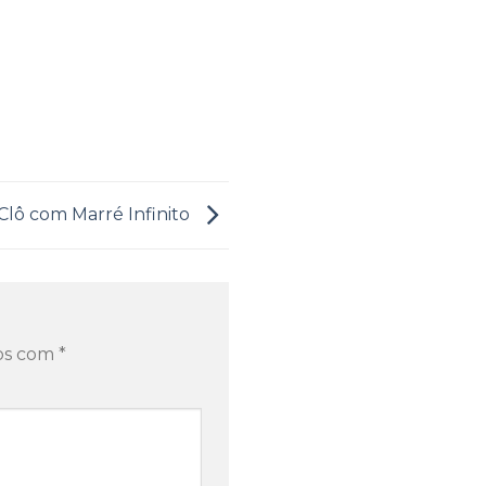
Clô com Marré Infinito
dos com
*