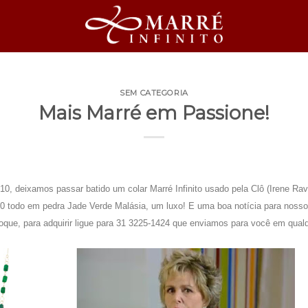
SEM CATEGORIA
Mais Marré em Passione!
 deixamos passar batido um colar Marré Infinito usado pela Clô (Irene Ra
-0 todo em pedra Jade Verde Malásia, um luxo! E uma boa notícia para nossos
que, para adquirir ligue para 31 3225-1424 que enviamos para você em qualqu