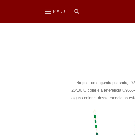
Skip
to
MENU
content
No post de segunda passada, 25/10,
23/10. O colar é a referência G9655
alguns colares desse modelo no esto
.