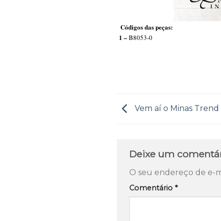
Códigos das peças:
1 –
B805
Vem aí o Minas Trend
Deixe um comentá
O seu endereço de e-ma
Comentário
*