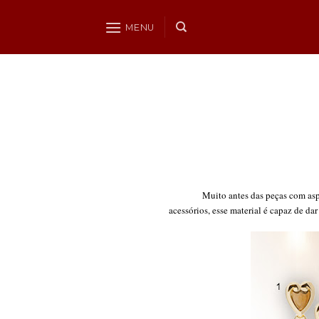
Skip
to
MENU
content
Muito antes das peças com asp
acessórios, esse material é capaz de da