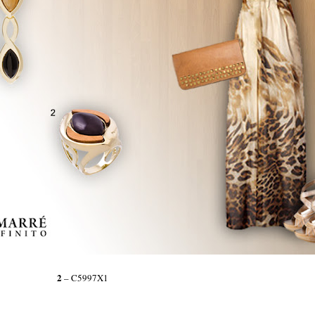
2
7X2
– C5997X1