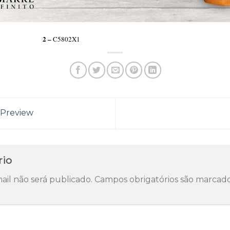
2 –
3-0
C5802X1
 Preview
rio
il não será publicado.
Campos obrigatórios são marca