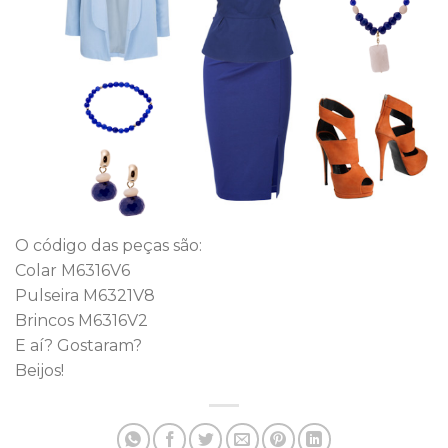
O código das peças são:
Colar M6316V6
Pulseira M6321V8
Brincos M6316V2
E aí? Gostaram?
Beijos!