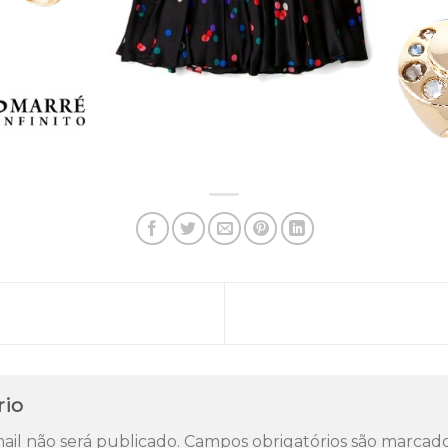
rio
il não será publicado.
Campos obrigatórios são marca