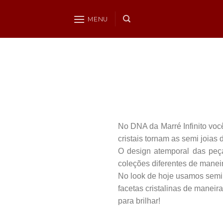
Skip
to
MENU
content
No DNA da Marré Infinito voc
cristais tornam as semi joias 
O design atemporal das peça
coleções diferentes de mane
No look de hoje usamos semi 
facetas cristalinas de manei
para brilhar!