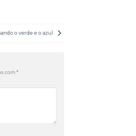
nando o verde e o azul
dos com
*