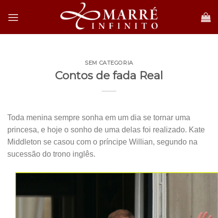
Skip
to
content
SEM CATEGORIA
Contos de fada Real
Toda menina sempre sonha em um dia se tornar uma
princesa, e hoje o sonho de uma delas foi realizado. Kate
Middleton se casou com o príncipe Willian, segundo na
sucessão do trono inglês.
.