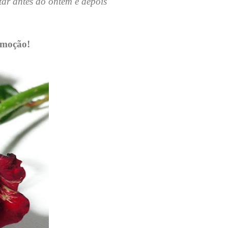
tar antes do ontem e depois
omoção!