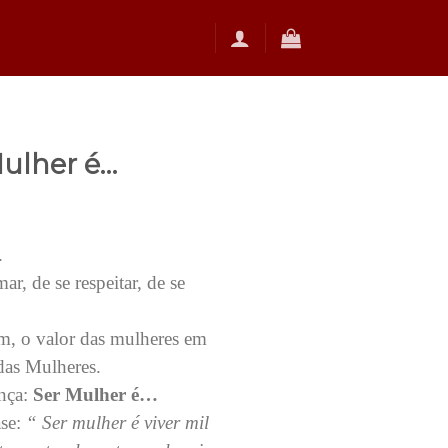
ulher é…
.
ar, de se respeitar, de se
m, o valor das mulheres em
das Mulheres.
nça:
Ser Mulher é…
ase:
“ Ser mulher é viver mil