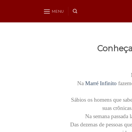
Skip
to
MENU
content
Conheça
Na
Marré Infinito
fazemo
Sábios os homens que sabe
suas crônica
Na semana passada 
Das dezenas de pessoas que