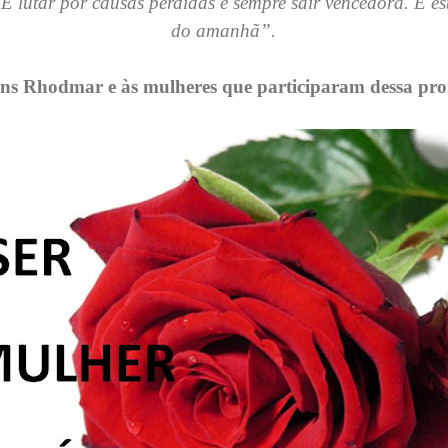
É lutar por causas perdidas e sempre sair vencedora. É es
do amanhã”.
ns Rhodmar e às mulheres que participaram dessa pr