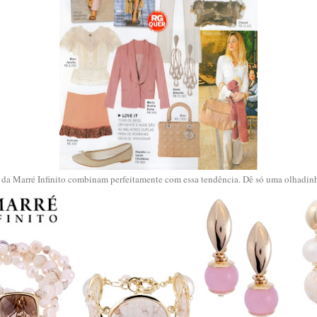
 da Marré Infinito combinam perfeitamente com essa tendência. Dê só uma olhad