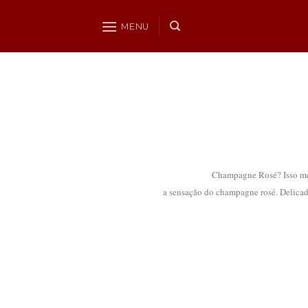
Skip
to
MENU
content
Champagne Rosé? Isso mesmo! 
a sensação do champagne rosé. Delicado