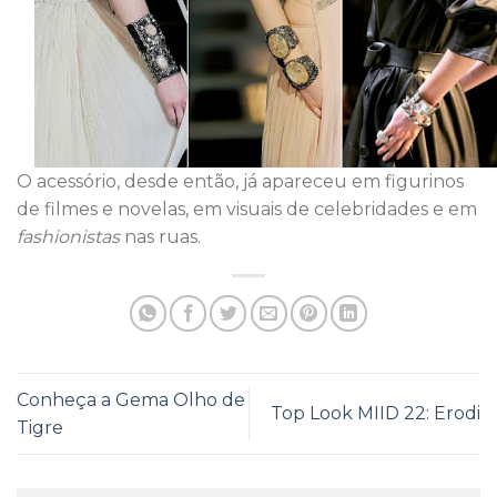
O acessório, desde então, já apareceu em figurinos
de filmes e novelas, em visuais de celebridades e em
fashionistas
nas ruas.
Conheça a Gema Olho de
Top Look MIID 22: Erodi
Tigre