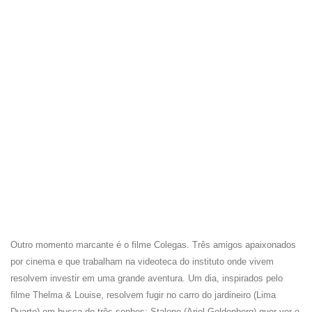
Outro momento marcante é o filme Colegas. Três amigos apaixonados
por cinema e que trabalham na videoteca do instituto onde vivem
resolvem investir em uma grande aventura. Um dia, inspirados pelo
filme Thelma & Louise, resolvem fugir no carro do jardineiro (Lima
Duarte) em busca de três sonhos: Stalone (Ariel Goldenberg) quer ver o