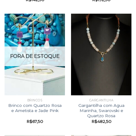
FORA DE ESTOQUE
BRINCOS
GARGANTILHA
Brinco com Quartzo Rosa
Gargantilha com Agua
e Ametista e Jade Pink
Marinha, Swarovski e
Quartzo Rosa
R$
67,50
R$
482,50