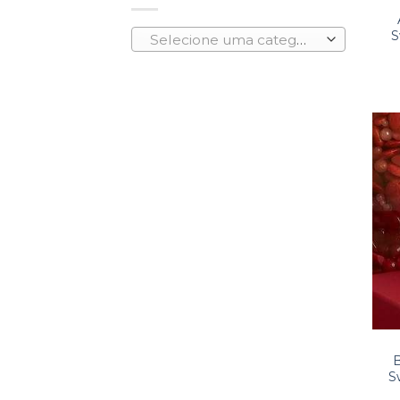
S
Selecione uma categoria
B
S