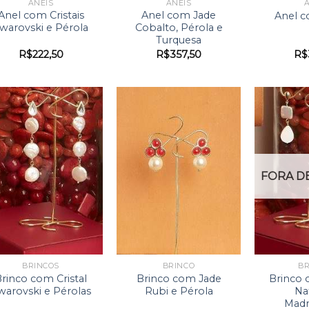
ANÉIS
ANÉIS
A
Anel com Cristais
Anel com Jade
Anel c
warovski e Pérola
Cobalto, Pérola e
Turquesa
R$
222,50
R$
357,50
R$
FORA D
BRINCOS
BRINCO
BR
rinco com Cristal
Brinco com Jade
Brinco 
warovski e Pérolas
Rubi e Pérola
Na
Madr