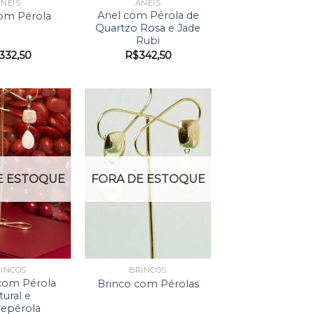
NÉIS
ANÉIS
Anel com Pérola de
om Pérola
Quartzo Rosa e Jade
Rubi
332,50
R$
342,50
E ESTOQUE
FORA DE ESTOQUE
INCOS
BRINCOS
com Pérola
Brinco com Pérolas
tural e
epérola