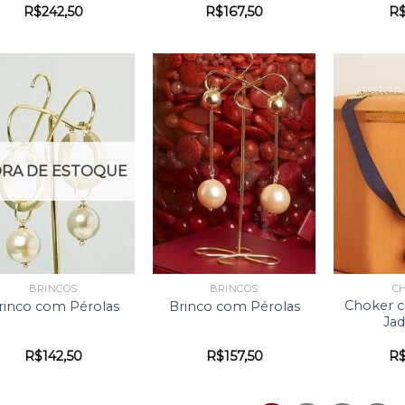
R$
242,50
R$
167,50
R
RA DE ESTOQUE
BRINCOS
BRINCOS
C
Choker c
rinco com Pérolas
Brinco com Pérolas
Jad
R$
142,50
R$
157,50
R