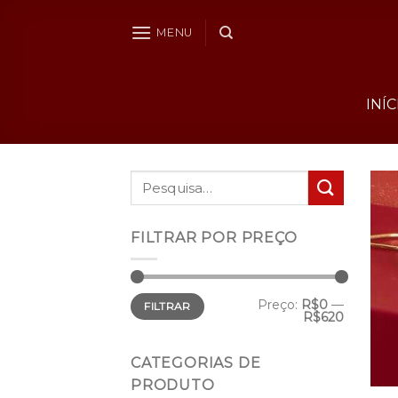
Skip
to
MENU
content
INÍC
Pesquisar
por:
FILTRAR POR PREÇO
Preço
Preço
Preço:
R$0
—
FILTRAR
mínimo
máximo
R$620
CATEGORIAS DE
PRODUTO