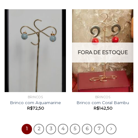
FORA DE ESTOQUE
BRINCOS
BRINCOS
Brinco com Aquamarine
Brinco com Coral Bambu
R$
72,50
R$
142,50
1
2
3
4
5
6
7